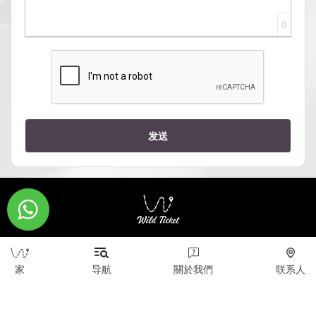
0
发送
版权所有 © 2026 WildTicket Asia - 保留所有权利
家
导航
關於我們
联系人
本网站上的所有材料均受版权保护（包括设计）。 未
经版权所有者事先同意，禁止复制、分发（包括通过复
制到互联网上的其他站点和资源）或以任何其他方式使