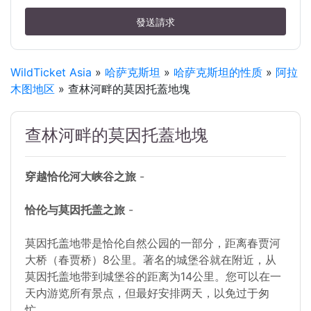
發送請求
WildTicket Asia
»
哈萨克斯坦
»
哈萨克斯坦的性质
»
阿拉
木图地区
» 查林河畔的莫因托蓋地塊
查林河畔的莫因托蓋地塊
穿越恰伦河大峡谷之旅
-
恰伦与莫因托盖之旅
-
莫因托盖地带是恰伦自然公园的一部分，距离春贾河
大桥（春贾桥）8公里。著名的城堡谷就在附近，从
莫因托盖地带到城堡谷的距离为14公里。您可以在一
天内游览所有景点，但最好安排两天，以免过于匆
忙。