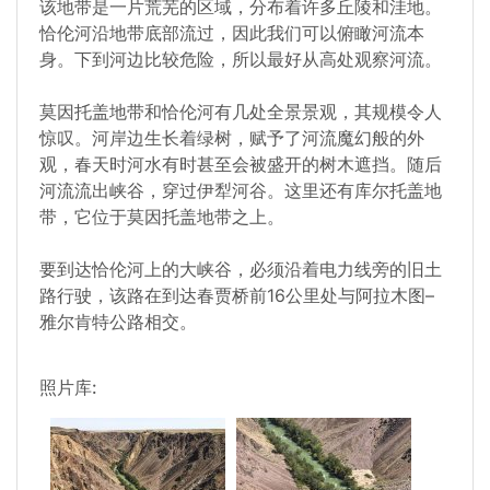
该地带是一片荒芜的区域，分布着许多丘陵和洼地。
恰伦河沿地带底部流过，因此我们可以俯瞰河流本
身。下到河边比较危险，所以最好从高处观察河流。
莫因托盖地带和恰伦河有几处全景景观，其规模令人
惊叹。河岸边生长着绿树，赋予了河流魔幻般的外
观，春天时河水有时甚至会被盛开的树木遮挡。随后
河流流出峡谷，穿过伊犁河谷。这里还有库尔托盖地
带，它位于莫因托盖地带之上。
要到达恰伦河上的大峡谷，必须沿着电力线旁的旧土
路行驶，该路在到达春贾桥前16公里处与阿拉木图–
雅尔肯特公路相交。
照片库: