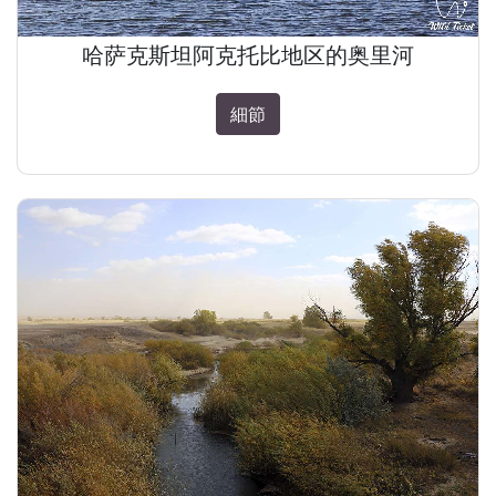
哈萨克斯坦阿克托比地区的奥里河
細節