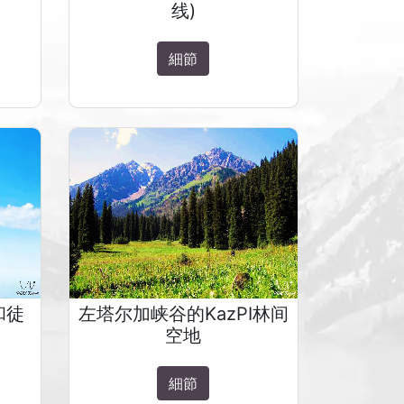
线)
細節
和徒
左塔尔加峡谷的KazPI林间
空地
細節