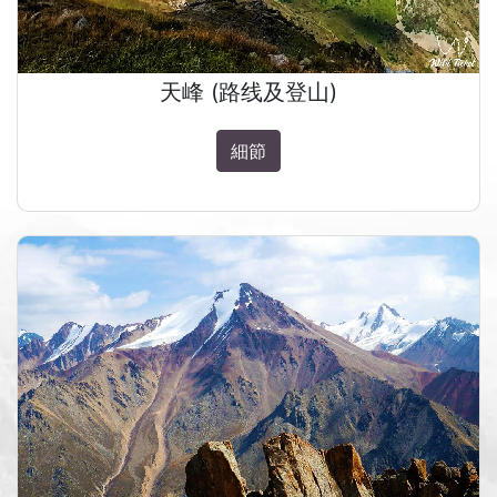
天峰 (路线及登山)
細節