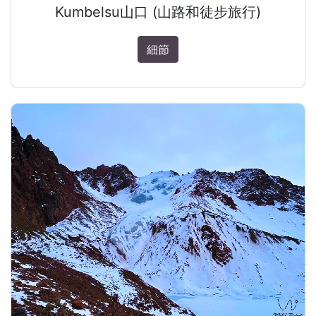
Kumbelsu山口 (山路和徒步旅行)
細節