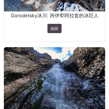
Gorodetsky冰川: 跨伊犁阿拉套的冰巨人
細節