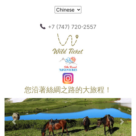
+7 (747) 720-2557
您沿著絲綢之路的大旅程！
以前的
下一