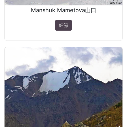
Manshuk Mametova山口
細節