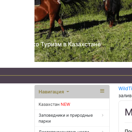
Предыдущий
WildT
Навигация
залив
Казахстан
NEW
М
Заповедники и природные
парки
По
Достопримечательности