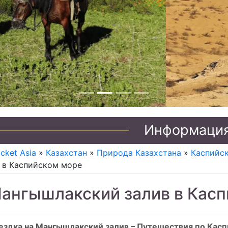
Джип туры по Казахстану
Информаци
icket Asia
»
Казахстан
»
Природа Казахстана
»
Каспийск
 в Каспийском море
ангышлакский залив в Кас
ездка на Мангышлакский залив – Путешествия по Кас