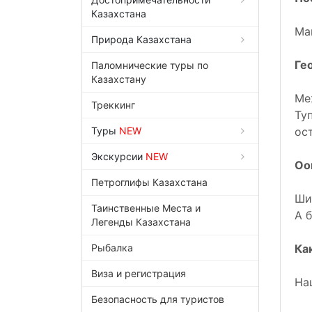
Казахстана
Ма
Природа Казахстана
Ге
Паломнические туры по
Казахстану
Ме
Треккинг
Ту
Туры
NEW
ос
Экскурсии
NEW
Оо
Петроглифы Казахстана
Ши
Таинственные Места и
А 
Легенды Казахстана
Рыбалка
Ка
Виза и регистрация
На
Безопасность для туристов