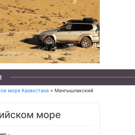
Следующий
я
ое море Казахстана
» Мангышлакский
пийском море
пию
-