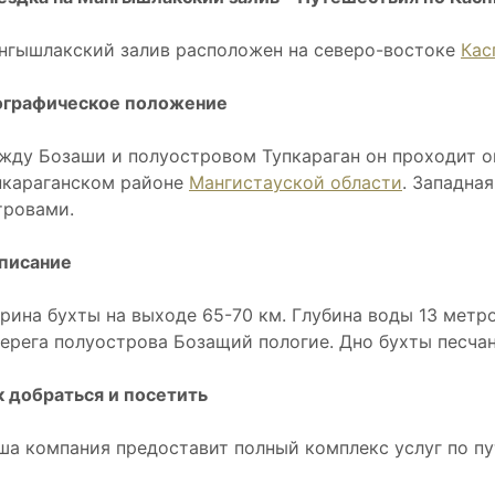
нгышлакский залив расположен на северо-востоке
Кас
ографическое положение
жду Бозаши и полуостровом Тупкараган он проходит ок
пкараганском районе
Мангистауской области
. Западна
тровами.
писание
рина бухты на выходе 65-70 км. Глубина воды 13 метро
берега полуострова Бозащий пологие. Дно бухты песчан
к добраться и посетить
ша компания предоставит полный комплекс услуг по п