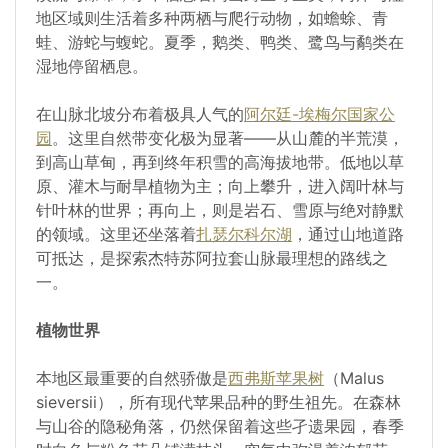
地区域则生活着多种两栖与爬行动物，如蟾蜍、青
蛙、游蛇与蝮蛇。夏季，鹅类、鸭类、鹭鸟与鹬类在
湿地停留栖息。
在山脉北坡分布着极具人气的
阿尔廷-埃梅尔国家公
园
。这里自然带变化极为显著——从山麓的半荒漠，
到高山草甸，再到终年积雪的高海拔地带。低地以草
原、灌木与耐旱植物为主；向上攀升，进入阔叶林与
针叶林的世界；再向上，则是岩石、雪原与绝对静默
的领域。这里还坐落着
扎瑟尔科尔湖
，通过山地道路
可抵达，是探索杰特苏阿拉套山脉最理想的路线之
一。
植物世界
本地区最重要的自然骄傲是
西弗斯苹果树
（Malus
sieversii），所有现代苹果品种的野生祖先。在森林
与山谷的隐秘角落，仍然保留着这些孑遗果园，春季