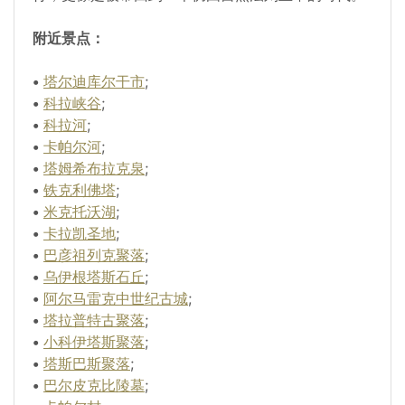
附近景点：
•
塔尔迪库尔干市
;
•
科拉峡谷
;
•
科拉河
;
•
卡帕尔河
;
•
塔姆希布拉克泉
;
•
铁克利佛塔
;
•
米克托沃湖
;
•
卡拉凯圣地
;
•
巴彦祖列克聚落
;
•
乌伊根塔斯石丘
;
•
阿尔马雷克中世纪古城
;
•
塔拉普特古聚落
;
•
小科伊塔斯聚落
;
•
塔斯巴斯聚落
;
•
巴尔皮克比陵墓
;