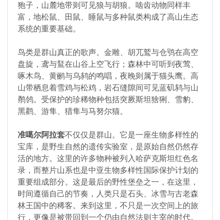
狍子，山麓地带则可见狼与胡狼。啮齿动物同样丰
富，地松鼠、田鼠、睡鼠与多种鼠类构成了高山生态
系统的重要基础。
鸟类是群山真正的歌声。金雕、胡兀鹫与仓鸮在高空
盘旋，鸢与鵟在山谷上空飞行；森林中可听到夜莺、
啄木鸟、黄鹂与乌鸫的鸣唱，夜晚则属于猫头鹰。高
山带栖息着雪鸡与松鸡，岩石缝隙间可见蓝矶鸫与山
鹡鸰。受保护的珍稀物种包括突厥斯坦猞猁、雪豹、
黑鹳、游隼、猎隼与马努尔猫。
准噶尔阿拉套
不仅仅是群山。它是一座生物多样性的
宝库，是野生自然的遗传实验室，是原始自然仍然存
活的地方。这里的许多物种被列入哈萨克斯坦红色名
录，而整片山系也是中亚生物多样性国际保护计划的
重要组成部分。这是最后的野性堡垒之一，在这里，
时间遵循自己的节奏，人类只是石头、冰雪与古老森
林王国中的稀客。来到这里，不只是一次空间上的旅
行，更像是被带回到一个仍由自然法则主宰的时代。