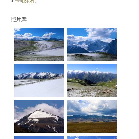
•
卡帕尔村
。
照片库: