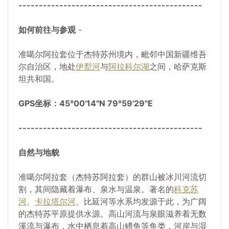
---------------------------------------------
如何前往与参观
-
准噶尔阿拉套位于杰特苏州境内，毗邻中国新疆维吾
尔自治区，地处
伊犁河
与
阿拉科尔湖
之间，哈萨克斯
坦共和国。
GPS坐标：45°00'14"N 79°59'29"E
---------------------------------------------
自然与地貌
准噶尔阿拉套（杰特苏阿拉套）的群山被冰川河流切
割，其间隐藏着瀑布、泉水与温泉。著名的
科克苏
河
、
卡拉塔尔河
、比延河等水系均发源于此，为广阔
的杰特苏平原提供水源。高山河流与泉眼滋养着无数
溪流与瀑布，水中栖息着高山鳟鱼等鱼类，河岸与湿