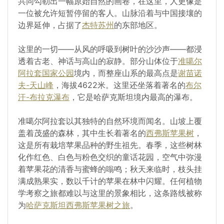
共同勾勒出一幅原始自然的画卷，在这里，人更像是
一位被允许短暂停留的客人。山脉沿着与中国接壤的
边界延伸，占据了
杰特苏州
的东部地区。
这里的一切——从风的呼吸到树叶的沙沙声——都浸
透着古老、神话与高山的寂静。部分山体位于
准噶尔
阿拉套国家公园
境内，而整座山系的最高点是
谢苗诺
夫-天山峰
，海拔4622米。这里还坐落着著名的
布尔
汗-布拉克瀑布
，它是哈萨克斯坦境内最高的瀑布。
准噶尔阿拉套以其独特的自然环境而闻名。山坡上覆
盖着茂盛的森林，其中生长着著名的
西弗斯苹果树
，
这是所有栽培苹果品种的野生祖先。春季，这些树林
化作红色、白色与粉色交织的童话花园，空气中弥漫
着苹果花的清香与蜜蜂的嗡鸣；秋天来临时，枝头挂
满成熟果实，数以千计的苹果在林中闪耀。任何植物
学考察之旅都难以与这里的景象相比，这条路线被称
为
哈萨克斯坦西弗斯苹果树之旅
。