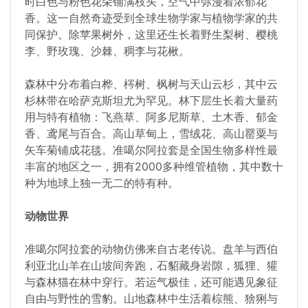
时白色与粉色花朵铺满枝头，空气中弥漫着浓郁花
香。这一自然奇迹受到全球生物学家与植物学家的共
同保护。除苹果树外，这里还生长着野生梨树、樱桃
李、野玫瑰、沙棘、稠李与花楸。
森林中分布着白桦、梣树、枫树与天山云杉，其中云
杉林带在哈萨克斯坦尤为罕见。林下层生长着大量药
用与特有植物：飞燕草、阿多尼斯草、土木香、郁金
香、鸢尾与百合。高山草甸上，雪绒花、高山罂粟与
矢车菊铺成花毯。准噶尔阿拉套是全国生物多样性最
丰富的地区之一，拥有2000多种维管植物，其中数十
种为地球上独一无二的特有种。
动物世界
准噶尔阿拉套的动物仿佛来自古老传说。盘羊与西伯
利亚北山羊在山坡间奔跑，石貂藏身岩隙，狐狸、獾
与森林猫在林中穿行。若运气极佳，还可能遇见象征
自由与野性的雪豹。山地森林中生活着棕熊、猞猁与