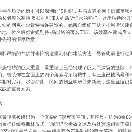
座神圣场所的历史可以深溯到19世纪，并与古老的阿里姆部落密不
的长者库尔塞特·奥拉扎利耶夫的话所记录的那样，这座独特的贝
人知的阿克扎尔肯特特许建造的。她亲自组织了从卡扎利运送建
当地一位名叫努雷姆别特-乌斯塔的著名工匠。该陵墓在建成后
神先祖的深厚敬意。
间和严酷的气候并未怜悯这座宏伟的建筑古迹：尽管此前进行过
。
于烧结砖的巨大重量，承重墙上已经出现了巨大而深裂的缝隙，
塌。曾装饰在立面上的四个角落穹顶塔楼中，有三座已被风暴和
得相对完好。尽管如此，民间的朝圣脚步并未断绝，这座圣陵仍
或缺的重要元素。
息
克泰陵墓被组织为一个复杂的T形穹顶空间，基座尺寸约为8乘8
为履行传统穆斯林仪式、诵读纪念祈祷文以及独处冥想创造了极
30至40年前曾立有一块由稀有蓝色石头制成的巨大墓碑，但随