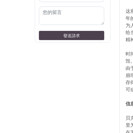
这
年
为
给
發送請求
精
时
毁
由
崩
存
可
信
贝
里
在