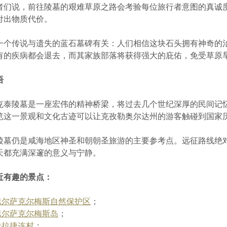
者们说，前往陵墓的艰难草原之路会考验每位旅行者意图的真诚
付出物质代价。
一个传说与遗失的蓝石墓碑有关：人们相信这块石头拥有神奇的
有的疾病都会退去，而其家族部落将获得强大的庇佑，免受草原
语
克泰陵墓是一座宏伟的精神桥梁，将过去几个世纪深厚的民间记
览这一景观和文化古迹可以让克孜勒奥尔达州的游客触碰到国家
陵墓仍是咸海地区神圣和朝朝圣旅游的主要参考点。远征路线绝
天都充满深邃的意义与宁静。
近有趣的景点：
巴尔萨克尔梅斯自然保护区
；
巴尔萨克尔梅斯岛
；
卡拉捷连村
；