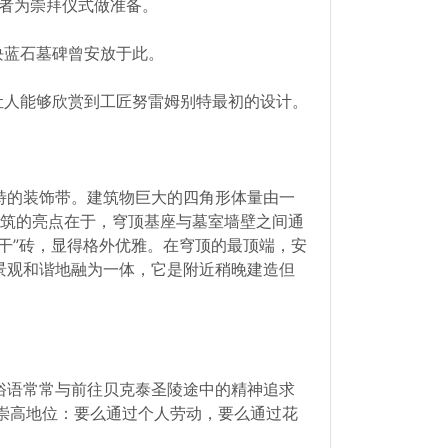
圣者为崇拜仪式做准备。
块蓝石墓碑曾安放于此。
让人能够欣赏到工匠努雷姆别特最初的设计。
特的装饰带。建筑物巨大的四角形体量由一
建筑的亮点在于，穹顶基座与墓室墙壁之间通
干”砖，显得格外优雅。在穹顶的最顶端，安
景观和谐地融为一体，它是附近稍晚建造但
俗语常常与前往贝克泰圣陵途中的精神追求
获得崇高地位：要么通过个人劳动，要么通过花