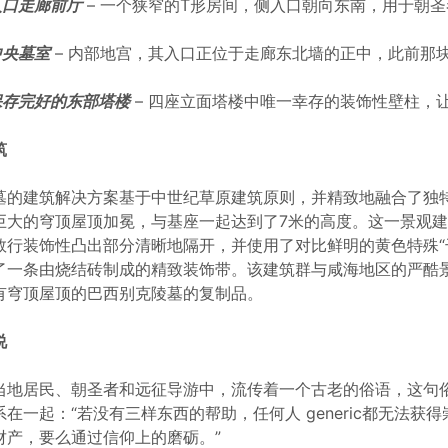
 入口走廊前厅
– 一个狭窄的T形房间，侧入口朝向东南，用于朝
中央墓室
– 内部地宫，其入口正位于走廊东北墙的正中，此前那
 保存完好的东部塔楼
– 四座立面塔楼中唯一幸存的装饰性壁柱，
筑
墓的建筑解决方案基于中世纪草原建筑原则，并精致地融合了独
巨大的穹顶屋顶加冕，与基座一起达到了7米的高度。这一景观
数行装饰性凸出部分清晰地隔开，并使用了对比鲜明的黄色特殊“
了一条由烧结砖制成的精致装饰带。该建筑群与咸海地区的严酷
有穹顶屋顶的巴西别克陵墓的复制品。
说
当地居民、朝圣者和远征导游中，流传着一个古老的俗语，这句
系在一起：“若没有三样东西的帮助，任何人 generic都无法
财产，要么通过信仰上的磨砺。”