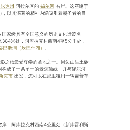
奥尔达州
阿拉尔区的
锡尔河
右岸。这座建于
心，以其深邃的精神内涵吸引着朝圣者的目
入国家级具有全国意义的历史文化遗迹名
384米处，阿库拉克村西南4至5公里处，
蒂巴斯湖（坎巴什湖）
。
影之旅最受尊崇的圣地之一。周边由生土砖
同构成了一条单一的景观轴线，并与锡尔河
斯克市
出发，您可以在那里租用一辆吉普车
右岸，阿库拉克村西南4公里处（新库雷利斯