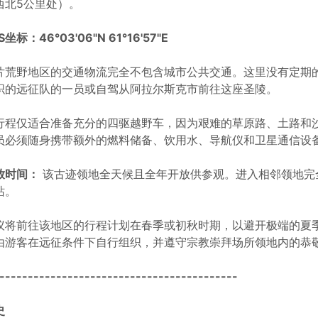
西北5公里处）。
S坐标：46°03'06"N 61°16'57"E
片荒野地区的交通物流完全不包含城市公共交通。这里没有定期
织的远征队的一员或自驾从阿拉尔斯克市前往这座圣陵。
行程仅适合准备充分的四驱越野车，因为艰难的草原路、土路和
员必须随身携带额外的燃料储备、饮用水、导航仪和卫星通信设
放时间：
该古迹领地全天候且全年开放供参观。进入相邻领地完
站。
议将前往该地区的行程计划在春季或初秋时期，以避开极端的夏
由游客在远征条件下自行组织，并遵守宗教崇拜场所领地内的恭
------------------------------------------
史