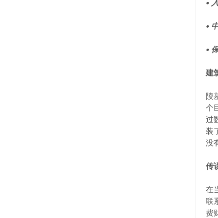
•
• 
•
建
陵
个
过
装
没
传
在
联
费