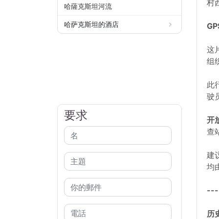
村
哈薩克斯坦河流
哈萨克斯坦的酒店
GP
这
组
此
驶
要求
开
查
建
均
---
历