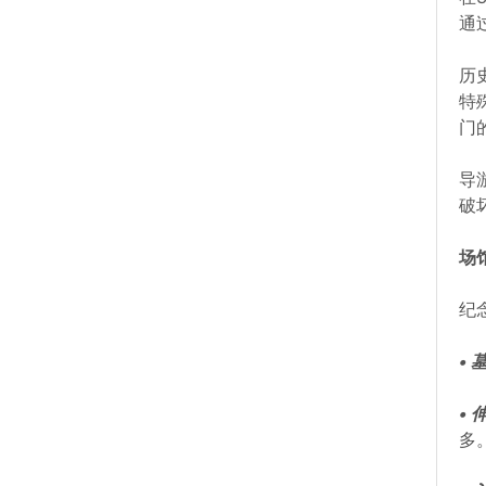
通
历
特
门
导
破
场
纪
•
•
多