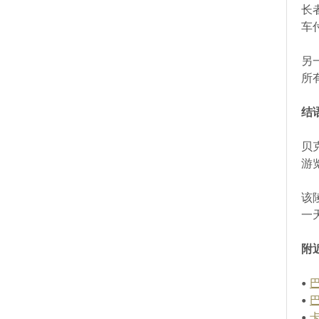
长
车
另
所
结
贝
游
该
一
附
•
•
•