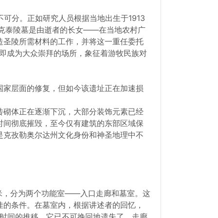
可分。正如研究人员根据当地出生于1913
克泰陵墓是由逝者的长女——在当地农村广
造圣陵所需材料的工作，并将这一重任委托
立即成为大众崇拜的场所，象征着游牧民族对
国家层面的修复，但如今该遗址正在加速损
砖砌体正在逐渐下沉，大部分装饰元素已经
时间彻底摧毁，至今仅有建筑的东部区域保
是克孜勒奥尔达州文化身份和神圣地理中不
米，分为两个功能室——入口走廊和墓室。这
佳的条件。在墓室内，根据讲述者的回忆，
着时间的推移，它已不可挽回地遗失了。走廊