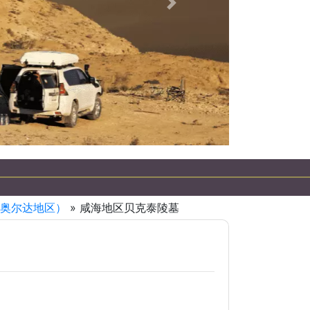
下一個
奥尔达地区）
» 咸海地区贝克泰陵墓