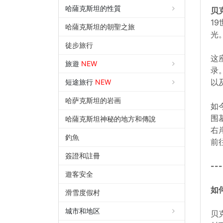
哈薩克斯坦的性質
贝
1
哈薩克斯坦的朝聖之旅
光
徒步旅行
这
旅遊
NEW
录
以
短途旅行
NEW
哈萨克斯坦的岩画
如
围
哈薩克斯坦神秘的地方和傳說
右
釣魚
前
簽證和註冊
---
遊客安全
如
滑雪度假村
城市和地区
贝