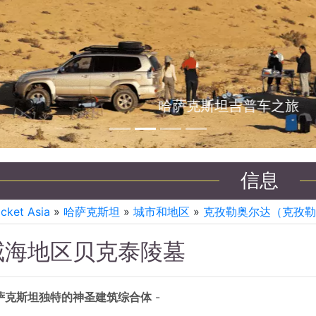
哈萨克斯坦吉普车之旅
信息
icket Asia
»
哈萨克斯坦
»
城市和地区
»
克孜勒奥尔达（克孜勒
咸海地区贝克泰陵墓
萨克斯坦独特的神圣建筑综合体
-