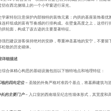
过切在西北侧墙上的一个小窄窗进行采光。
史学家特别注意保护内部独特的装饰元素：内拱的基座装饰着优
殊连杆组成的富有节奏感的行排构成。在壁龛高度之上，这些行
的拱轮面，构成了该古迹的主要显著特征。
游强烈建议游客保持绝对的安静，尊重神圣墓地的安宁，不要留
坏松散的历史砌体。
馆详细描述
念综合体精心构思的基础设施包括以下独特地点和地理特征：
 墓地的四向定位
– 圣陵的外角严格对准四个基点，将墓葬建筑与
 伸长的主要门户
– 入口室的西南墙呈纪念性墙体形式，其宽度和
。