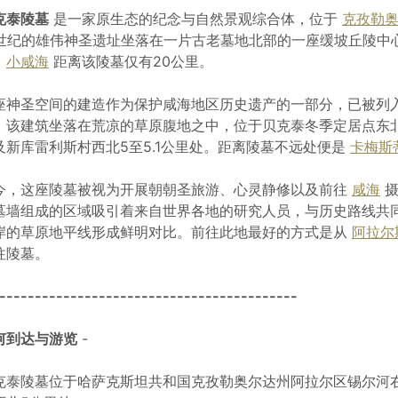
克泰陵墓
是一家原生态的纪念与自然景观综合体，位于
克孜勒
9世纪的雄伟神圣遗址坐落在一片古老墓地北部的一座缓坡丘陵中
。
小咸海
距离该陵墓仅有20公里。
座神圣空间的建造作为保护咸海地区历史遗产的一部分，已被列
。该建筑坐落在荒凉的草原腹地之中，位于贝克泰冬季定居点东北
及新库雷利斯村西北5至5.1公里处。距离陵墓不远处便是
卡梅斯
今，这座陵墓被视为开展朝朝圣旅游、心灵静修以及前往
咸海
摄
墓墙组成的区域吸引着来自世界各地的研究人员，与历史路线共
岸的草原地平线形成鲜明对比。前往此地最好的方式是从
阿拉尔
往陵墓。
------------------------------------------
何到达与游览
-
克泰陵墓位于哈萨克斯坦共和国克孜勒奥尔达州阿拉尔区锡尔河