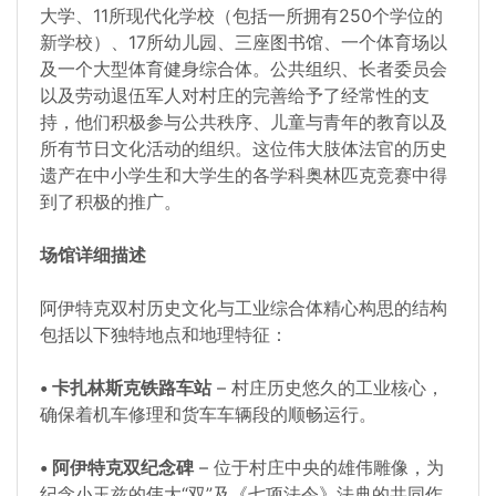
大学、11所现代化学校（包括一所拥有250个学位的
新学校）、17所幼儿园、三座图书馆、一个体育场以
及一个大型体育健身综合体。公共组织、长者委员会
以及劳动退伍军人对村庄的完善给予了经常性的支
持，他们积极参与公共秩序、儿童与青年的教育以及
所有节日文化活动的组织。这位伟大肢体法官的历史
遗产在中小学生和大学生的各学科奥林匹克竞赛中得
到了积极的推广。
场馆详细描述
阿伊特克双村历史文化与工业综合体精心构思的结构
包括以下独特地点和地理特征：
• 卡扎林斯克铁路车站
– 村庄历史悠久的工业核心，
确保着机车修理和货车车辆段的顺畅运行。
• 阿伊特克双纪念碑
– 位于村庄中央的雄伟雕像，为
纪念小玉兹的伟大“双”及《七项法令》法典的共同作