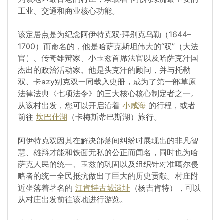
工业、交通和商业核心功能。
该定居点是为纪念阿伊特克双·拜别克乌勒（1644–
1700）而命名的，他是哈萨克斯坦伟大的“双”（大法
官）、传奇雄辩家、小玉兹首席法官以及哈萨克汗国
杰出的政治活动家。他是头克汗的顾问，并与托勒
双、卡azy别克双一同载入史册，成为了第一部草原
法律法典《七项法令》的三大核心核心制定者之一。
从该村出发，您可以开启沿着
小咸海
的行程，或者
前往
坎巴什湖
（卡梅斯蒂巴斯湖）旅行。
阿伊特克双因其在解决部落间纠纷时展现出的非凡智
慧、雄辩才能和铁面无私的公正而闻名，同时也为哈
萨克人民的统一、玉兹的巩固以及组织针对准噶尔侵
略者的统一全民抵抗做出了巨大的历史贡献。村庄附
近坐落着著名的
江肯特古城遗址
（杨吉肯特），可以
从村庄出发前往该地进行游览。