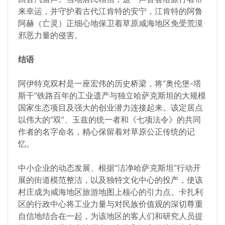
来幸运，并守护着古代江肯特的安宁，江肯特的阿鲁
阿赫（亡灵）正细心地保卫着草原咸海地区免受荒漠
邪恶力量的侵害。
结语
阿伊特克双村是一座宏伟的历史桥梁，将“奥伦堡-塔
斯干”铁路百年的工业遗产与独立哈萨克斯坦的大规模
国家生态项目及强大的创业潜力连接起来。该定居点
以伟大的“双”、玉兹的统一者和《七项法令》的共同
作者的名字命名，精心保留着对草原公正传统的记
忆。
中小企业的动态发展、根据“洁净哈萨克斯坦”行动开
展的街道模范整洁，以及独特文化中心的投产，使该
村庄成为咸海地区旅游地图上核心的引力点。卡扎利
区的行政中心将工业力量与对民族价值观的深切尊重
自信地结合在一起，为该地区的客人们和研究人员提