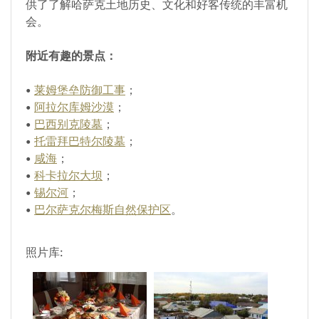
供了了解哈萨克土地历史、文化和好客传统的丰富机
会。
附近有趣的景点：
•
莱姆堡垒防御工事
；
•
阿拉尔库姆沙漠
；
•
巴西别克陵墓
；
•
托雷拜巴特尔陵墓
；
•
咸海
；
•
科卡拉尔大坝
；
•
锡尔河
；
•
巴尔萨克尔梅斯自然保护区
。
照片库: