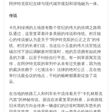
阿伊特克双纪念碑与现代城市规划和谐地融为一体。
传说
卡扎利绿洲的土地曾有数个世纪的伟大的丝绸之路商
队通过，这里笼罩着许多美丽的传说和传统。村庄核
心的传说被认为是关于“阿伊特克双的公正之言”的传
统。村庄的长者们说，当这位小玉兹的伟大法官抵达
锡尔河下游以调解敌对部落时，他的言语拥有如此神
圣的力量，以至于纠纷自行平息。有一则草原寓言流
传，在阿伊特克双的审判中从未有过失败者，因为他
的裁决依赖于《七项法令》法律的绝对公正，且在他
举行法庭会议的地点，干枯的榆树都重新绽放了花
朵。
在当地的铁路工人和列车长中流传着关于“卡扎林斯克
汽笛”的神秘传说。据说在浓雾笼罩的秋夜，从铁路线
旧水塔的方向会传来一辆虚幻的沙皇时期机车悠长的
回音汽笛声。当地居民相信，这一声音会给旅行者带