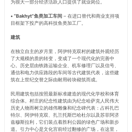
为很大一部分经济活跃人口提供了就业岗位。
• “Bakhyt”鱼类加工车间
– 在进口替代和商业支持项
目框架下投产的高科技鱼类加工厂。
建筑
在独立自主的岁月里，阿伊特克双村的建筑外观经历
了大规模的质的转变，变成了一个现代化的完善中
心。历史层由铁路运输企业、机车修理厂以及信号、
通信和电力供应路段的车间等古代建筑代表，这些建
筑在上世纪交替之际由耐用砖块砌筑而成。
民用建筑包括按照最新标准建造的现代化学校和体育
综合体。村庄的纪念性建筑由为纪念哈萨克人民伟大
历史人物而树立的雄伟雕像和纪念碑代表：占科扎巴
特尔、阿伊特克双、扎兰托斯巴哈杜尔以及苏菲阿济
兹穆斯拉利，它们装点着胜利公园的绿色广场和新步
道。引力中心是文化宫前经过翻修的广场，在这里，