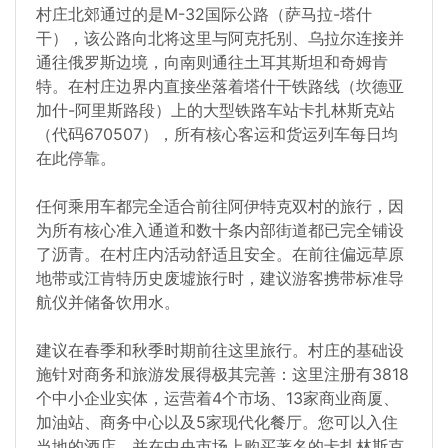
村庄北郊通过的是M-32国际公路（萨马拉-塔什
干），该公路向北将这里与阿克托别、乌拉尔连接并
通往俄罗斯边境，向南则通往土耳其斯坦和奇姆肯
特。在村庄边界内直接坐落着塔什干铁路线（坎德亚
加什-阿里斯路段）上的大型铁路车站卡扎林斯克站
（代码670507），所有核心客运和货运列车每日均
在此停靠。
任何乘用车都完全适合前往阿伊特克双村的旅行，因
为所有核心准入通道和数十条内部街道都已完全铺设
了沥青。在村庄内活动舒适且安全。在前往偏远草原
地带或江肯特历史废墟旅行时，建议游客携带标准导
航仪并储备饮用水。
建议在春季和秋季时期前往这里旅行。村庄的基础设
施针对商务和旅游发展得极其完善：这里注册有3818
个中小企业实体，运营着4个市场、13家商业商厦、
加油站、商务中心以及5家现代化餐厅。您可以入住
当地的酒店，并在中央市场上购买著名的卡扎林斯克