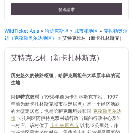
發送請求
WildTicket Asia
»
哈萨克斯坦
»
城市和地区
»
克孜勒奥尔
达（克孜勒奥尔达地区）
» 艾特克比村（新卡扎林斯克）
艾特克比村（新卡扎林斯克）
历史悠久的铁路枢纽，哈萨克斯坦伟大草原丰碑的诞
生地
-
阿伊特克双村
（1958年前为卡扎林斯克车站，1997
年前为新卡扎林斯克城市型定居点）是一个经济活跃
的大型定居点，也是哈萨克斯坦共和国
克孜勒奥尔达
州
卡扎利区阿伊特克双村镇行政当局的行政中心及唯
一村庄。该村位于
卡扎林斯克市
以北12公里处，作
为该地区最古老的村庄，承载着卡扎利绿洲最重要的