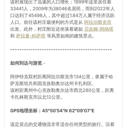
该村展现出了迅速的人口增长：1999年这里居住着
33441人，2009年为38046名居民，而到2022年人
口达到了45498人，其中超过1.84万人属于经济活跃
人口。前往该村庄最便利的方式是从
阿拉尔斯克市
出发。此外，村庄附近还坐落着诸如
贝吉姆-阿纳塔
和
萨拉曼-科萨塔
等风景如画的建筑景点。
---------------------------------------------
如何到达与游览
-
阿伊特克双村距离阿拉尔斯克市134公里，隶属于哈
萨克斯坦共和国克孜勒奥尔达州卡扎利区。
该村距离州中心克孜勒奥尔达市西北280公里，距离
卡扎林斯克市以北12公里。
GPS地理坐标：45°50'54"N 62°09'07"E
该定居点的交通物流非常适合任何类型的旅行。沿着