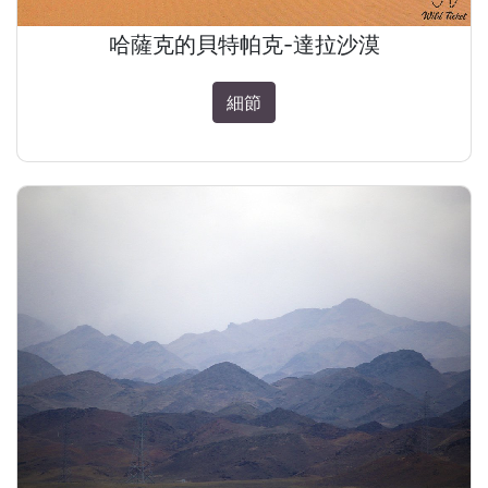
哈薩克的貝特帕克-達拉沙漠
細節