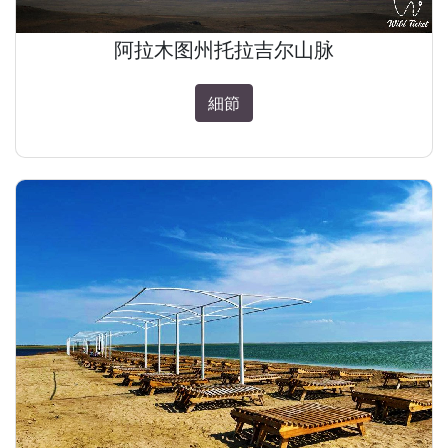
阿拉木图州托拉吉尔山脉
細節