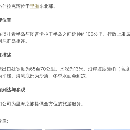
格什拉克湾位于
里海
东北部。
理位置
在博扎希半岛与图普卡拉干半岛之间延伸约100公里。行政上隶
列尼群岛相连。
征描述
湾出口处宽度为65至70公里。水深为13米。沿岸坡度陡峭（高
为平缓。海湾底部为沙质。冬季水面会封冻。
何到达与参观
们公司为里海之旅提供全方位的旅游服务。
片库: