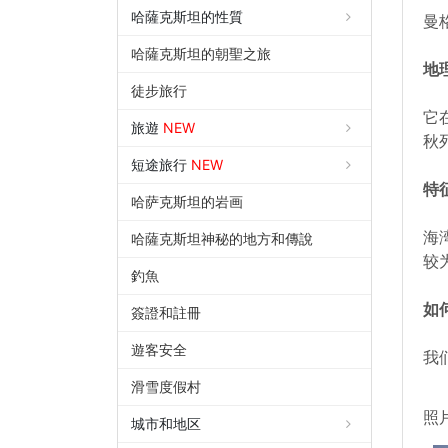
哈薩克斯坦的性質
曼
哈薩克斯坦的朝聖之旅
地
徒步旅行
它
旅遊
NEW
秋
短途旅行
NEW
特
哈萨克斯坦的岩画
海
哈薩克斯坦神秘的地方和傳說
较
釣魚
如
簽證和註冊
遊客安全
我
滑雪度假村
照
城市和地区