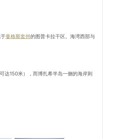
属于
曼格斯套州
的图普卡拉干区。海湾西部与
度可达150米），而博扎希半岛一侧的海岸则