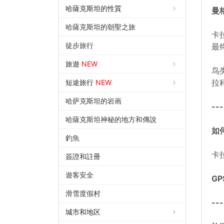
哈薩克斯坦的性質
曼
哈薩克斯坦的朝聖之旅
卡
徒步旅行
最
旅遊
NEW
鸟
拉
短途旅行
NEW
哈萨克斯坦的岩画
---
哈薩克斯坦神秘的地方和傳說
如
釣魚
卡
簽證和註冊
遊客安全
GP
滑雪度假村
---
城市和地区