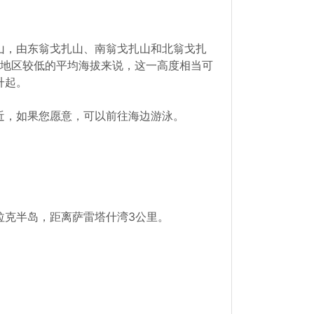
山，由东翁戈扎山、南翁戈扎山和北翁戈扎
该地区较低的平均海拔来说，这一高度相当可
升起。
近，如果您愿意，可以前往海边游泳。
拉克半岛，距离萨雷塔什湾3公里。