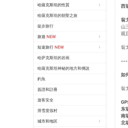
哈薩克斯坦的性質
西
哈薩克斯坦的朝聖之旅
翁
徒步旅行
山
观
旅遊
NEW
翁
短途旅行
NEW
哈萨克斯坦的岩画
---
哈薩克斯坦神秘的地方和傳說
如
釣魚
翁
簽證和註冊
遊客安全
G
东翁
滑雪度假村
南翁
城市和地区
北翁