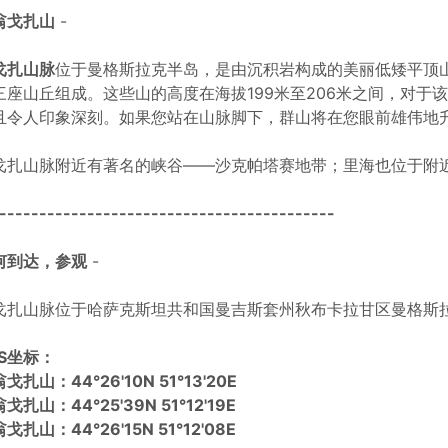
翁戈扎山
-
戈扎山脉
位于曼格斯拉克半岛，是由沉积岩构成的美丽低矮平顶
三座山丘组成。这些山的高度在海拔199米至206米之间，对于
且令人印象深刻。如果您站在山脉脚下，群山将在您眼前雄伟地
戈扎山脉附近有著名的峡谷——沙克帕塔赛地带；里海也位于附
------------------------------------------
何到达，参观
-
戈扎山脉位于哈萨克斯坦共和国曼吉斯套州秋布卡拉甘区曼格斯
PS坐标：
戈扎山：44°26'10N 51°13'20E
戈扎山：44°25'39N 51°12'19E
戈扎山：44°26'15N 51°12'08E